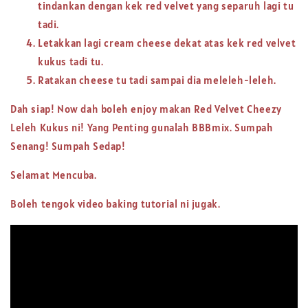
tindankan dengan kek red velvet yang separuh lagi tu
tadi.
Letakkan lagi cream cheese dekat atas kek red velvet
kukus tadi tu.
Ratakan cheese tu tadi sampai dia meleleh-leleh.
Dah siap! Now dah boleh enjoy makan Red Velvet Cheezy
Leleh Kukus ni! Yang Penting gunalah BBBmix. Sumpah
Senang! Sumpah Sedap!
Selamat Mencuba.
Boleh tengok video baking tutorial ni jugak.